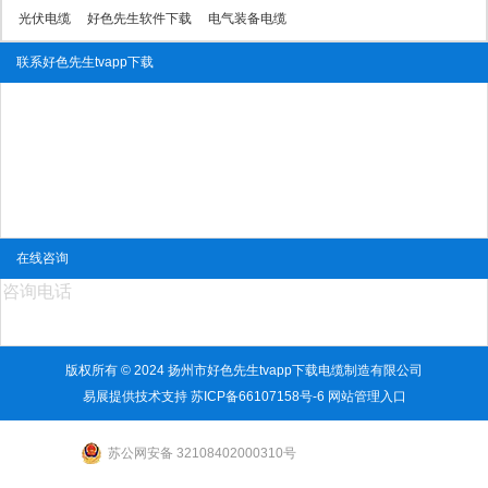
光伏电缆
好色先生软件下载
电气装备电缆
联系好色先生tvapp下载
联系人 : 陈冠瑜
联系电话 : 13773435488 传真 : 0514-84232111
移动电话 : 15366854555 地址 : 扬州市北菱塘南工业园
Email : 110998288@qq.com 邮编 : 225652
公司网址 : http://www.dgxindiao.com/
QQ : 110998288
在线咨询
咨询电话
13773435488 / 15366854555
版权所有 © 2024 扬州市好色先生tvapp下载电缆制造有限公司
易展提供技术支持
苏ICP备66107158号-6
网站管理入口
苏公网安备 32108402000310号