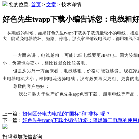
您的位置:
首页
>
文章
> 技术详情
好色先生tvapp下载小编告诉您：电线粗
买电线的时候，如果好色先生tvapp下载买了载流量较小的电线，接通功
大，能避免电器烧坏、短路、停电，那么家里铺设电线时，都用粗线
一方面来讲，电线越粗，可能比细电线要更加省电。因为
小，负荷也会变小，相比较就会比较省电。
但是从另外一方面来看，电线越粗，价格可能就越贵。现在家里常用
出电器电流大小，根据电流选择电线，没有必要再买更粗、更贵的电线
尊敬的客户您好：
我公司致力于生产好色先生app免费下载、船用电线等产品，品质
上一篇：
如何区分电力电缆的“国标”和”非标”呢？
下一篇：
好色先生tvapp下载小编告诉您：阻燃海工电缆的使用
扫码添加微信咨询