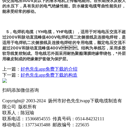
供交流电压500V及以下的潜水电机上传输电能用。在长期浸水及较大
的水压下，具有良好的电气绝缘性能。防水橡套电缆弯曲性能良好，
能承受经常的移动。
5，电焊机电缆（YH电缆，YHF电缆），适用于对地电压交流不超
过200V和脉动直流峰值400V电焊机用二次侧接线及连接电焊钳，是
适用于电焊机二次侧接线及连接电焊钳的专用电缆，额定电压交流不
超过200V和脉动直流峰值400V。结构为单线芯，采用多股
软导线复绞制成。导电线芯外面采用耐热聚酯薄膜绝缘带绕包，*外层
用橡皮制成的绝缘兼护套做为保护层。
上一篇：
好色先生app免费下载的介绍
下一篇：
好色先生app免费下载的构造
扫码添加微信咨询
Copyright@ 2003-2024
扬州市好色先生tvapp下载电缆制造有
限公司
版权所有
联系人：陈冠瑜
联系电话：15366854555 传真号码：0514-84232111
移动电话：13773435488 邮政编号：225635